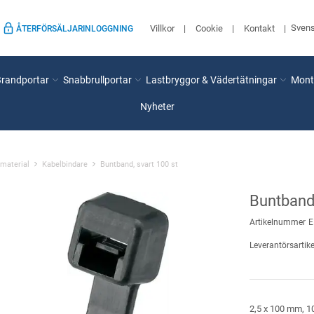
Sven
Villkor
Cookie
Kontakt
ÅTERFÖRSÄLJARINLOGGNING
Brandportar
Snabbrullportar
Lastbryggor & Vädertätningar
Mont
Nyheter
material
Kabelbindare
Buntband, svart 100 st
Buntband,
Artikelnummer
E
Leverantörsartike
2,5 x 100 mm, 10