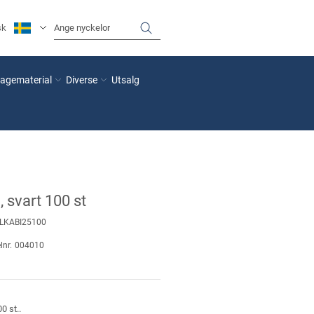
sk
agematerial
Diverse
Utsalg
 svart 100 st
LKABI25100
lnr.
004010
0 st..