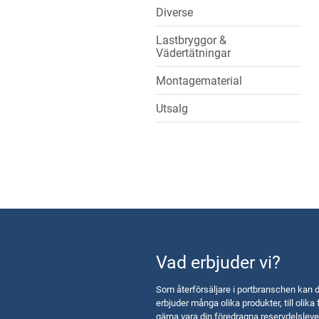
Diverse
Lastbryggor &
Vädertätningar
Montagematerial
Utsalg
Vad erbjuder vi?
Som återförsäljare i portbranschen kan d
erbjuder många olika produkter, till olika 
gärna vara din föredragna reservdelsleve