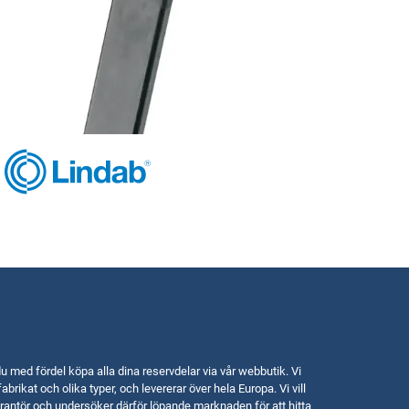
u med fördel köpa alla dina reservdelar via vår webbutik. Vi
fabrikat och olika typer, och levererar över hela Europa. Vi vill
rantör och undersöker därför löpande marknaden för att hitta