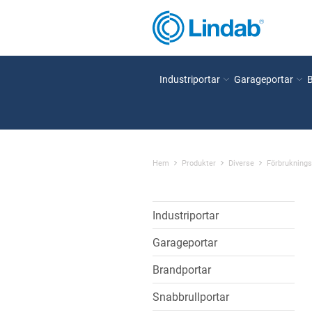
Industriportar
Garageportar
Hem
Produkter
Diverse
Förbruknings
Industriportar
Garageportar
Brandportar
Snabbrullportar