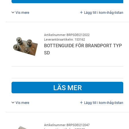
Vis mere
Lägg till i kom-ihåg-listan
Brandtätning brand skjutport typ SD 40 mm brandtätning
Artikelnummer BRPSDEI212022
Leverantörsartikelnr. 153162
BOTTENGUIDE FÖR BRANDPORT TYP
SD
LÄS MER
Vis mere
Lägg till i kom-ihåg-listan
Bottenguide för brandport typ SD. Brand klass EI2 120
Artikelnummer BRPSDEI212047