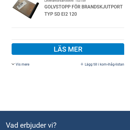
Leverantörsartikelnr. 153159
GOLVSTOPP FÖR BRANDSKJUTPORT
TYP SD EI2 120
LÄS MER
Vis mere
Lägg till i kom-ihåg-listan
Golvstopp för brandskjutport typ SD. Brand klass EI2 120
Vad erbjuder vi?