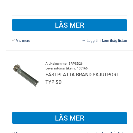
LÄS MER
Vis mere
Lägg till i kom-ihåg-listan
Magnet til brandskydeport type SD, Elektromagnet type
ELM-K.
Artikelnummer BRPSD26
Leverantörsartikelnr. 153166
FÄSTPLATTA BRAND SKJUTPORT
TYP SD
LÄS MER