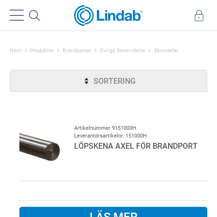
Hem
Produkter
Brandportar
Övriga Reservdelar
Skendelar
SORTERING
Artikelnummer 9151000H
Leverantörsartikelnr. 151000H
LÖPSKENA AXEL FÖR BRANDPORT
LÄS MER