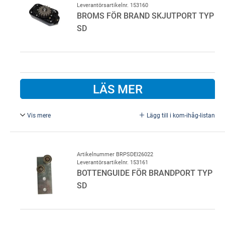
Leverantörsartikelnr. 153160
under öppning
BROMS FÖR BRAND SKJUTPORT TYP
SD
LÄS MER
Vis mere
Lägg till i kom-ihåg-listan
Broms för brand skjutport typ SD, VTK Kalipe.
Artikelnummer BRPSDEI26022
Leverantörsartikelnr. 153161
BOTTENGUIDE FÖR BRANDPORT TYP
SD