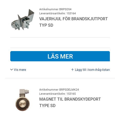
Artikelnummer BRPSD54
Leverantörsartikelnr. 153164
VAJERHJUL FÖR BRANDSKJUTPORT
TYP SD
LÄS MER
Vis mere
Lägg till i kom-ihåg-listan
Vajerhjul för brandskjutport typ SD, fäste med vajerhjul vid
lod
Artikelnummer BRPSDELMK24
Leverantörsartikelnr. 153165
MAGNET TIL BRANDSKYDEPORT
TYPE SD