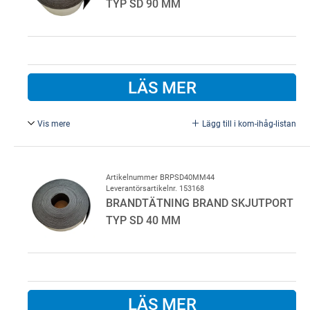
TYP SD 90 MM
LÄS MER
Vis mere
Lägg till i kom-ihåg-listan
Brandtätning brand skjutport typ SD 90 mm brandtätning
Artikelnummer BRPSD40MM44
Leverantörsartikelnr. 153168
BRANDTÄTNING BRAND SKJUTPORT
TYP SD 40 MM
LÄS MER