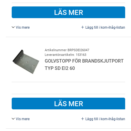
LÄS MER
Vis mere
Lägg till i kom-ihåg-listan
Bottenguide för brandport typ SD, Brand klass EI2 60
Artikelnummer BRPSDEI26047
Leverantörsartikelnr. 153163
GOLVSTOPP FÖR BRANDSKJUTPORT
TYP SD EI2 60
LÄS MER
Vis mere
Lägg till i kom-ihåg-listan
Golvstopp för brandskjutport typ SD, Brand klass EI2 60