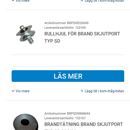
Vis mere
Lägg till i kom-ihåg-listan
Fästplatta brand skjutport typ SD, Magnethållarplatta med
fäste
Artikelnummer BRPSDEI26049
Leverantörsartikelnr. 153169
RULLHJUL FÖR BRAND SKJUTPORT
TYP SD
LÄS MER
Vis mere
Lägg till i kom-ihåg-listan
Rullhjul för brand skjutport typ SD, Brand klass EI2 60
Artikelnummer BRPSD90MM44
Leverantörsartikelnr. 153167
BRANDTÄTNING BRAND SKJUTPORT