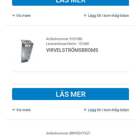
Vis mere
Lägg till i kom-ihåg-listan
Släpad axel, Ø 16, STÅ52 C/L-SLEB.
Artikelnummer 9151080
Leverantörsartikelnr. 151080
VIRVELSTRÖMSBROMS
LÄS MER
Vis mere
Lägg till i kom-ihåg-listan
Typ Braky-C. Virvelströmbroms, Bracky typ C, justerbar
broms baserad på permanenta magneter, kräver inte
ström, är försedd med frikörning och bromsar därför inte
Artikelnummer BRPSDVTK27