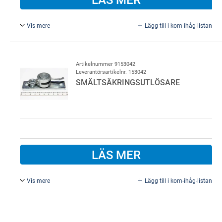
Vis mere
Lägg till i kom-ihåg-listan
Vänster. Smältsäkringsutlösare för BS60-port,
vänstermontering, galvaniserat stål. Monteras mellan
dragwire och säkringsdel
Artikelnummer 9153042
Leverantörsartikelnr. 153042
SMÄLTSÄKRINGSUTLÖSARE
LÄS MER
Vis mere
Lägg till i kom-ihåg-listan
Höger. Smältsäkringsutlösare för BS60-port,
högermontering, galvaniserat stål. Monteras mellan
dragwire och säkringsdel