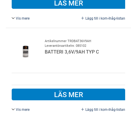
LÄS MER
Vis mere
Lägg till i kom-ihåg-listan
Batteri 3,6 V, AA litium 2200 mAh
14,7x50,5mm
Artikelnummer TRDBAT36V9AH
Leverantörsartikelnr. 085102
BATTERI 3,6V/9AH TYP C
LÄS MER
Vis mere
Lägg till i kom-ihåg-listan
Batteri 3,6V/9Ah Typ C, Litium-Li-SOCl2