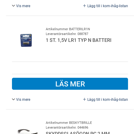
Vis mere
Lägg till i kom-ihåg-listan
Ninja Maxim handske. Säljes i 12 st. pk, Str. 9.
Artikelnummer BATTERILR1N
Leverantörsartikelnr. 088787
1 ST. 1,5V LR1 TYP N BATTERI
LÄS MER
Vis mere
Lägg till i kom-ihåg-listan
1 st. 1,5V LR1 Typ N batteri, till Ismartgate klämskydd
Artikelnummer BESKYTBRILLE
Leverantörsartikelnr. 044696
SKYDDSGLASÖGON PC 2 MM