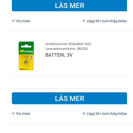
LÄS MER
Vis mere
Lägg till i kom-ihåg-listan
För Liftmaster fjärrkontroll.
Artikelnummer EGMABAT1025
Leverantörsartikelnr. 082235
BATTERI, 3V
LÄS MER
Vis mere
Lägg till i kom-ihåg-listan
MARANTEC batteri för microhandsändare DIGITAL 313
(MHS3) CR 1025 3V