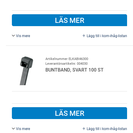
LÄS MER
Vis mere
Lägg till i kom-ihåg-listan
4,6 x 362 mm, rostfritt stål 316.
Artikelnummer ELKABI46300
Leverantörsartikelnr. 004030
BUNTBAND, SVART 100 ST
LÄS MER
Vis mere
Lägg till i kom-ihåg-listan