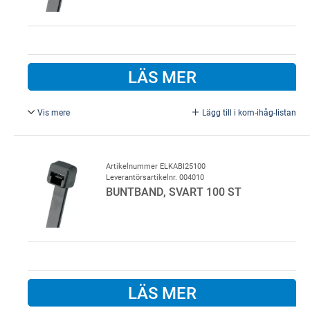
LÄS MER
Vis mere
Lägg till i kom-ihåg-listan
3,5 x 202 mm, 100 st..
Artikelnummer ELKABI25100
Leverantörsartikelnr. 004010
BUNTBAND, SVART 100 ST
LÄS MER