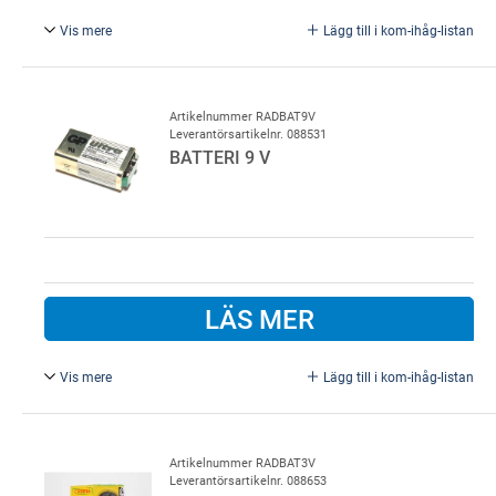
Vis mere
Lägg till i kom-ihåg-listan
2,5 x 100 mm, 100 st..
Artikelnummer RADBAT9V
Leverantörsartikelnr. 088531
BATTERI 9 V
LÄS MER
Vis mere
Lägg till i kom-ihåg-listan
Standard. Standard 9V batteri som bland annat passar till
Lindab HS2 och HS10 fjärrkontroller.
Artikelnummer RADBAT3V
Leverantörsartikelnr. 088653