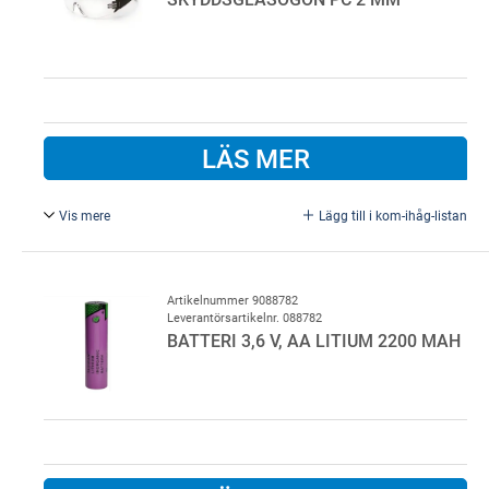
LÄS MER
Vis mere
Lägg till i kom-ihåg-listan
Skyddsglasögon i kvalitetsglas med dubbel beläggning
ger gott motstånd mot repor, hög komfort samt imfritt
glas. Skyddar mot mekaniska risker, stötar med en
Artikelnummer 9088782
Leverantörsartikelnr. 088782
hastighet på 45 m/s, samt ett UV 400 skydd.
BATTERI 3,6 V, AA LITIUM 2200 MAH