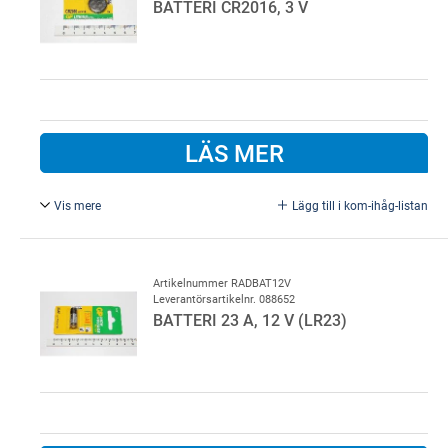
BATTERI CR2016, 3 V
LÄS MER
Vis mere
Lägg till i kom-ihåg-listan
Extra batteri till minisändare, kräver 2 st.
För Liftmaster fjärrkontroll.
Artikelnummer RADBAT12V
Leverantörsartikelnr. 088652
BATTERI 23 A, 12 V (LR23)