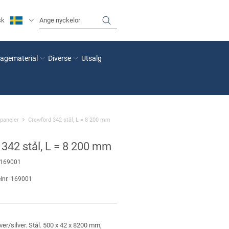
sk
agematerial
Diverse
Utsalg
paneler
Crawford 342 stål, L = 8 200 mm
342 stål, L = 8 200 mm
169001
lnr.
169001
ver/silver. Stål. 500 x 42 x 8200 mm,