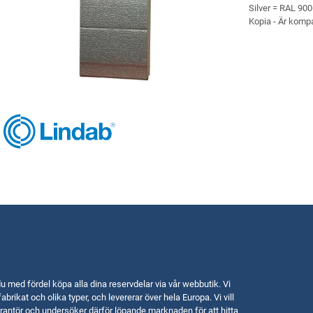
Silver = RAL 900
Kopia - Är kompa
u med fördel köpa alla dina reservdelar via vår webbutik. Vi
fabrikat och olika typer, och levererar över hela Europa. Vi vill
rantör och undersöker därför löpande marknaden för att hitta