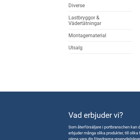
Diverse
Lastbryggor &
Vädertätningar
Montagematerial
Utsalg
Vad erbjuder vi?
Som återförsäljare i portbranschen kan d
erbjuder många olika produkter, till olika 
gärna vara din föredragna reservdelsleve