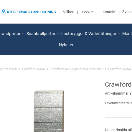
Sven
Villkor
Cookie
Kontakt
ÅTERFÖRSÄLJARINLOGGNING
Brandportar
Snabbrullportar
Lastbryggor & Vädertätningar
Mont
Nyheter
 varumärken
Crawford/ASSA
Crawford/ASSA paneler & sektioner
Crawford/ASSA 
Crawford 
Artikelnummer
9
Leverantörsartike
Utsida/insida sil