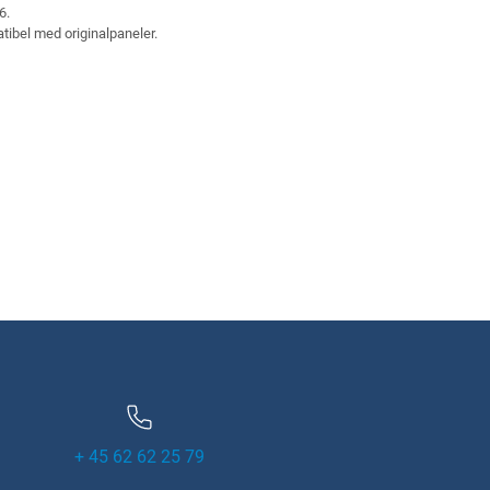
6.
tibel med originalpaneler.
+ 45 62 62 25 79