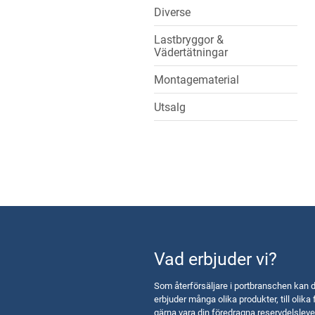
Diverse
Lastbryggor &
Vädertätningar
Montagematerial
Utsalg
Vad erbjuder vi?
Som återförsäljare i portbranschen kan d
erbjuder många olika produkter, till olika 
gärna vara din föredragna reservdelsleve