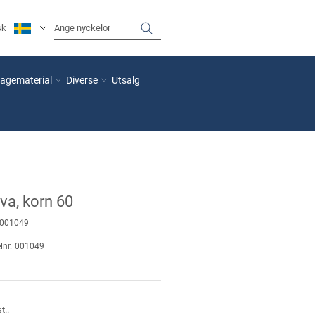
sk
agematerial
Diverse
Utsalg
va, korn 60
001049
lnr.
001049
t..