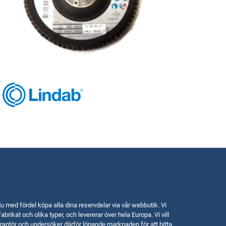
u med fördel köpa alla dina reservdelar via vår webbutik. Vi
fabrikat och olika typer, och levererar över hela Europa. Vi vill
rantör och undersöker därför löpande marknaden för att hitta