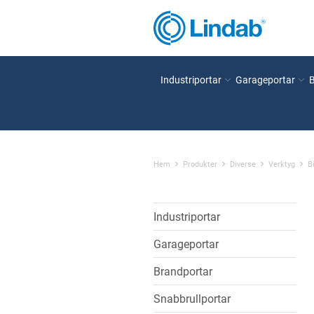
Industriportar
Garageportar
Hem
Produkter
Diverse
Verktyg
B
Industriportar
Garageportar
Brandportar
Snabbrullportar