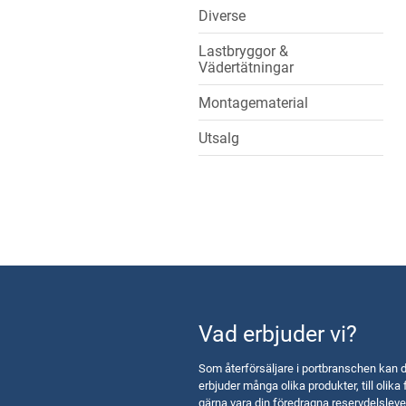
Diverse
Lastbryggor &
Vädertätningar
Montagematerial
Utsalg
Vad erbjuder vi?
Som återförsäljare i portbranschen kan d
erbjuder många olika produkter, till olika 
gärna vara din föredragna reservdelsleve