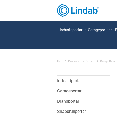
Industriportar
Garageportar
Hem
Produkter
Diverse
Övriga Delar
Industriportar
Garageportar
Brandportar
Snabbrullportar