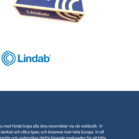
u med fördel köpa alla dina reservdelar via vår webbutik. Vi
fabrikat och olika typer, och levererar över hela Europa. Vi vill
rantör och undersöker därför löpande marknaden för att hitta