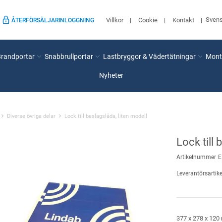
Sven
Villkor
Cookie
Kontakt
ÅTERFÖRSÄLJARINLOGGNING
Brandportar
Snabbrullportar
Lastbryggor & Vädertätningar
Mont
Nyheter
Diverse övriga delar
Lock till beslagslåda, liten modell
Lock till 
Artikelnummer
E
Leverantörsartike
377 x 278 x 120