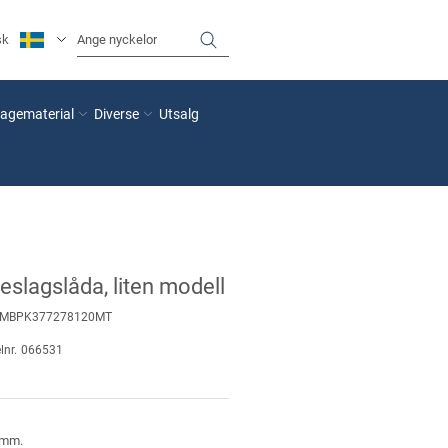
sk
agematerial
Diverse
Utsalg
beslagslåda, liten modell
MBPK377278120MT
lnr.
066531
 mm.