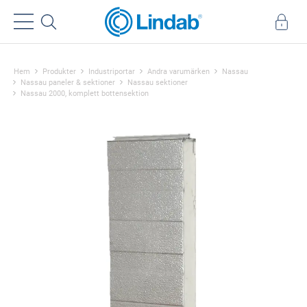
Hem
Produkter
Industriportar
Andra varumärken
Nassau
Nassau paneler & sektioner
Nassau sektioner
Nassau 2000, komplett bottensektion