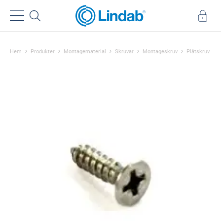
Hem
Produkter
Montagematerial
Skruvar
Montageskruv
Plåtskruv