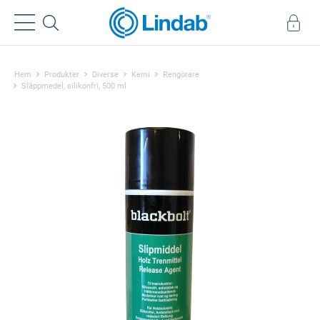
Hem
Produkter
Diverse
Kemi
Rengörare
Släppmedel, silikonfri, 500 ml