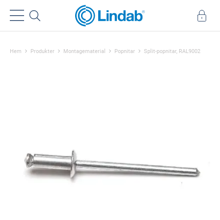
Hem
Produkter
Montagematerial
Popnitar
Split-popnitar, RAL9002