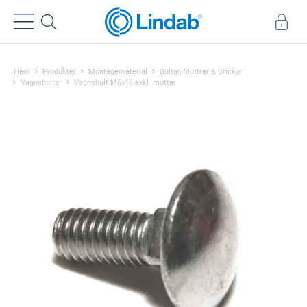
Hem
Produkter
Montagematerial
Bultar, Muttrar & Brickor
Vagnsbultar
Vagnsbult M6x16 exkl. muttar