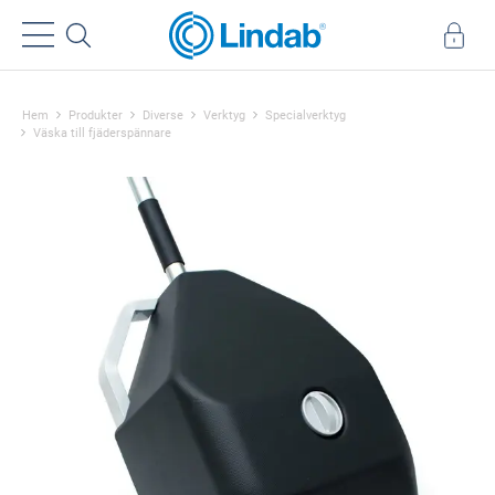
Hem
Produkter
Diverse
Verktyg
Specialverktyg
Väska till fjäderspännare